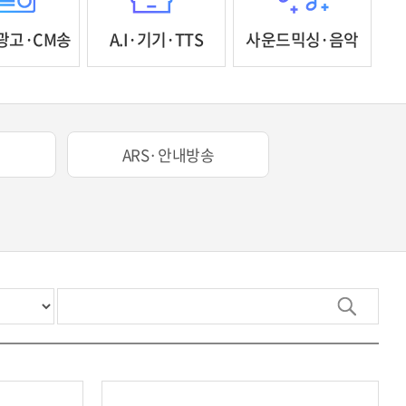
광고·CM송
A.I·기기·TTS
사운드믹싱·음악
ARS·안내방송