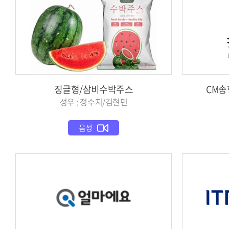
징글형/삼비수박주스
CM
성우 : 정수지/김현민
음성