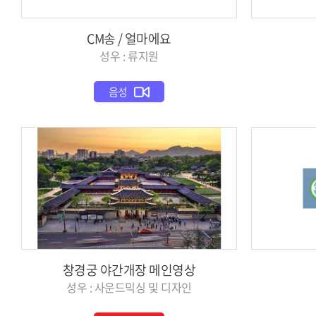
CM송 / 얼마에요
성우 : 류지원
음성
창경궁 야간개장 메인영상
성우 : 사운드믹싱 및 디자인