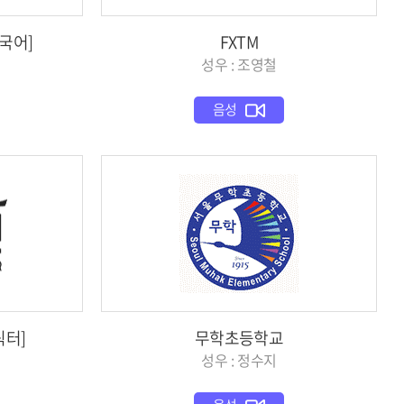
국어]
FXTM
성우 : 조영철
음성
릭터]
무학초등학교
성우 : 정수지