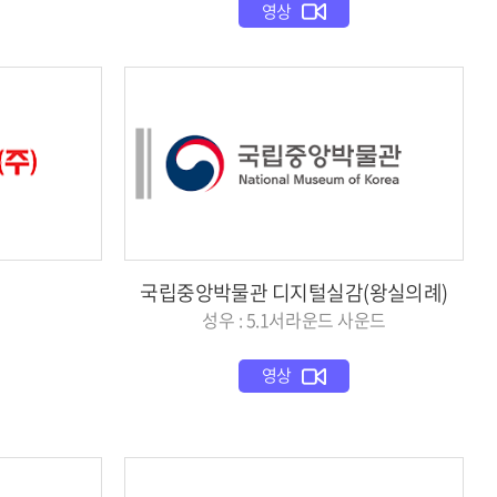
영상
국립중앙박물관 디지털실감(왕실의례)
성우 : 5.1서라운드 사운드
영상