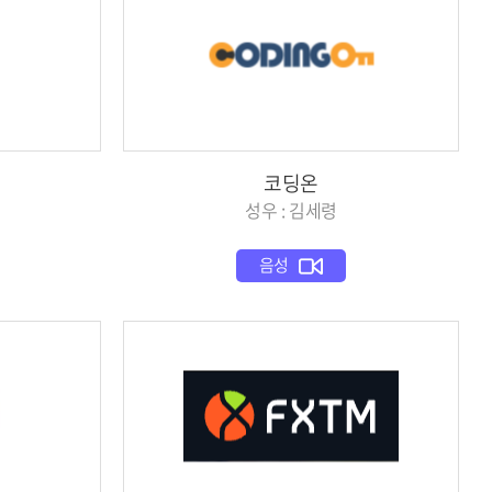
회
코딩온
성우 : 김세령
음성