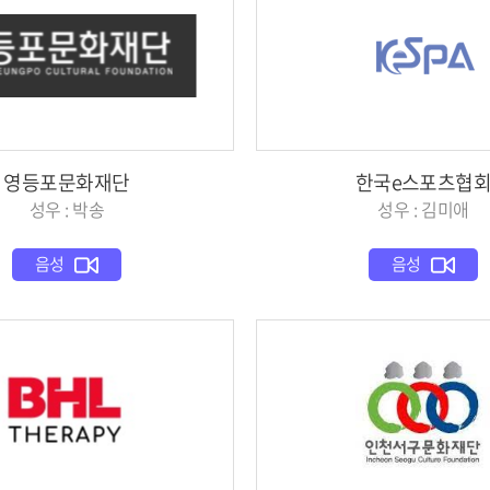
영등포문화재단
한국e스포츠협
성우 : 박송
성우 : 김미애
음성
음성