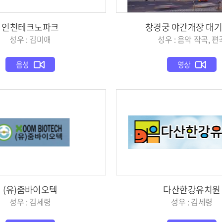
인천테크노파크
창경궁 야간개장 대
성우 : 김미애
성우 : 음악 작곡, 편
음성
영상
(유)줌바이오텍
다산한강유치원
성우 : 김세령
성우 : 김세령