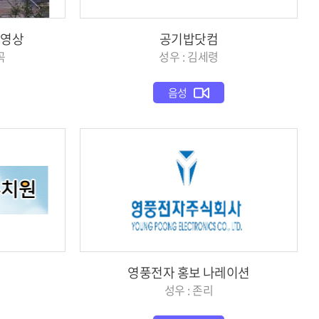
기영상
공기밥닷컴
곡
성우 : 김세령
음성
영풍전자 홍보 나레이션
성우 : 존리