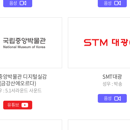
음성
음성
중앙박물관 디지털실감
SMT대광
(금강산에오르다)
성우 : 박송
 : 5.1서라운드 사운드
음성
유튜브