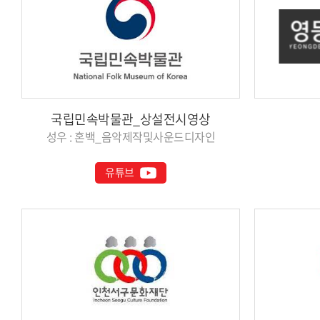
국립민속박물관_상설전시영상
성우 : 혼백_음악제작및사운드디자인
유튜브