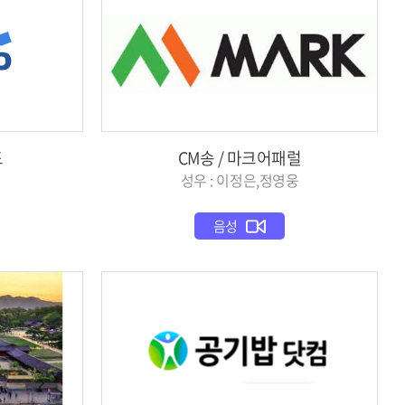
드
CM송 / 마크어패럴
성우 : 이정은,정영웅
음성