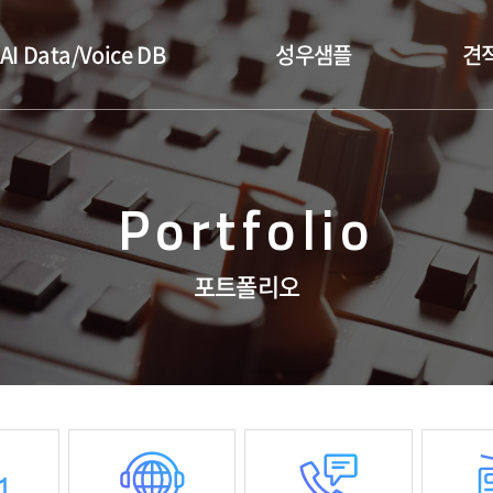
AI Data/Voice DB
성우샘플
견
Portfolio
포트폴리오