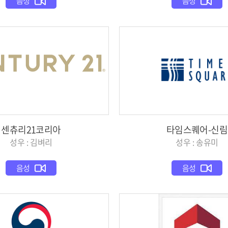
음성
음성
센츄리21코리아
타임스퀘어-신림
성우 : 김벼리
성우 : 송유미
음성
음성