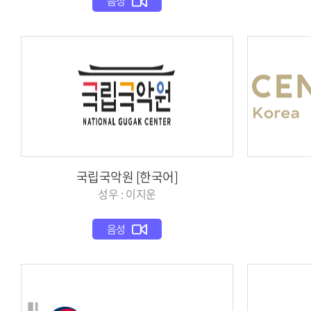
음성
국립국악원 [한국어]
성우 : 이지운
음성