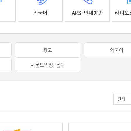
외국어
ARS·안내방송
라디오
광고
외국어
사운드믹싱·음악