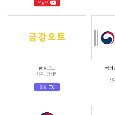
유튜브
금강오토
국립
성우 : 김세령
성우
음성