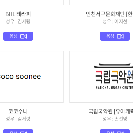
BHL 테라피
인천서구문화재단 [한
성우 : 김세령
성우 : 이지선
음성
음성
코코수니
국립국악원 [유아캐
성우 : 김세령
성우 : 손선영