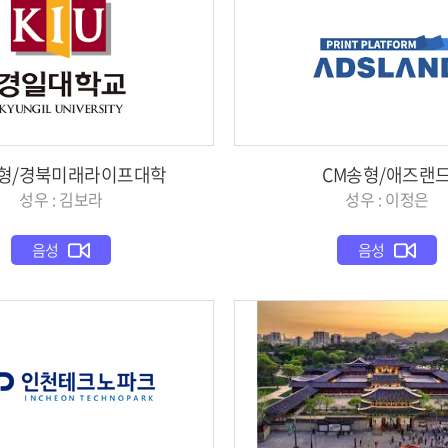
송형/경북미래라이프대학
CM송형/애즈랜
성우 : 김보라
성우 : 이정은
음성
음성