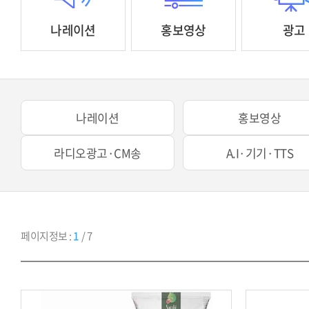
나레이션
홍보영상
광고
나레이션
홍보영상
라디오광고·CM송
A.I·기기·TTS
페이지정보 :
1
/ 7